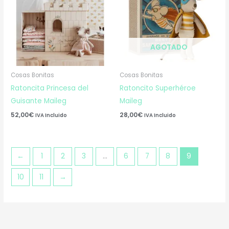
AGOTADO
Cosas Bonitas
Cosas Bonitas
Ratoncita Princesa del
Ratoncito Superhéroe
Guisante Maileg
Maileg
52,00
€
28,00
€
IVA Incluido
IVA Incluido
←
1
2
3
…
6
7
8
9
10
11
→