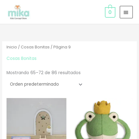
Ir
MEN
al
0
PRIN
contenido
Inicio
/
Cosas Bonitas
/ Página 9
Cosas Bonitas
Mostrando 65–72 de 86 resultados