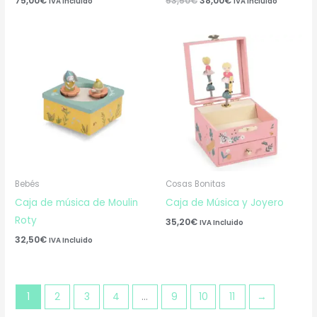
75,00
€
53,50
€
38,00
€
IVA Incluido
IVA Incluido
Bebés
Cosas Bonitas
Caja de música de Moulin
Caja de Música y Joyero
Roty
35,20
€
IVA Incluido
32,50
€
IVA Incluido
1
2
3
4
…
9
10
11
→