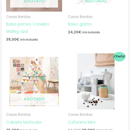
AGOTADO
AGOTADO
Cosas Bonitas
Cosas Bonitas
Bolsa porteo Conejito
Bolso gatito
Maileg azul
24,20
€
IVA Incluido
35,00
€
IVA Incluido
El
El
¡Oferta!
precio
precio
original
actual
era:
es:
53,50€.
38,00€.
AGOTADO
Cosas Bonitas
Cosas Bonitas
Cabaña Multicolor
Cafetera Mint