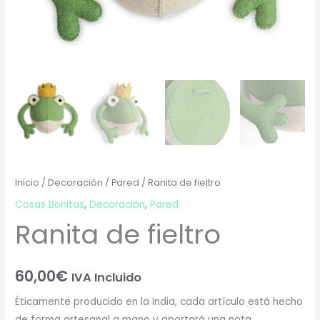
Inicio
/
Decoración
/
Pared
/ Ranita de fieltro
Cosas Bonitas
,
Decoración
,
Pared
Ranita de fieltro
60,00
€
IVA Incluido
Éticamente producido en la India, cada artículo está hecho
de forma artesanal a mano y aportará una nota