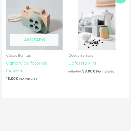
precio
precio
original
actual
era:
es:
53,50€.
38,00€.
AGOTADO
Cosas Bonitas
Cosas Bonitas
Cámara de fotos de
Cafetera Mint
madera
53,50
€
38,00
€
IVA Incluido
18,00
€
IVA Incluido