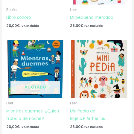
Bebés
Leer
Libro sonoro
Mi pequeño mercado
20,00
€
28,00
€
IVA Incluido
IVA Incluido
AGOTADO
Leer
Leer
Mientras duermes, ¿Quien
MiniPedia de
trabaja de noche?
Ingela.P.Arrhenius
20,00
€
28,00
€
IVA Incluido
IVA Incluido