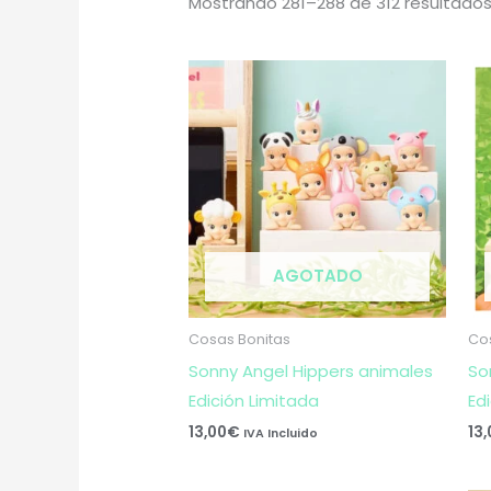
Mostrando 281–288 de 312 resultado
AGOTADO
Cosas Bonitas
Co
Sonny Angel Hippers animales
So
Edición Limitada
Ed
13,00
€
13
IVA Incluido