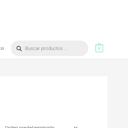
Búsqueda
de
ta
productos
0