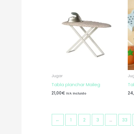
Jugar
Ju
Tabla planchar Maileg
Ta
21,00
€
24
IVA Incluido
←
1
2
3
…
33