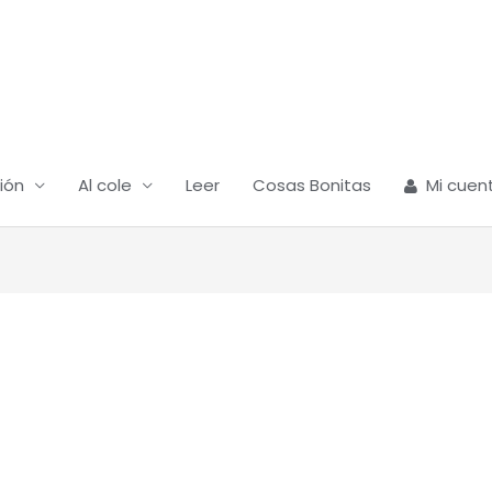
ión
Al cole
Leer
Cosas Bonitas
Mi cuen