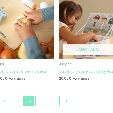
AGOTADO
gar
Juegos
bla y comida de madera
Tablero magnético Jim y Ro
,00
€
20,00
€
IVA Incluido
IVA Incluido
34
35
36
37
38
39
→