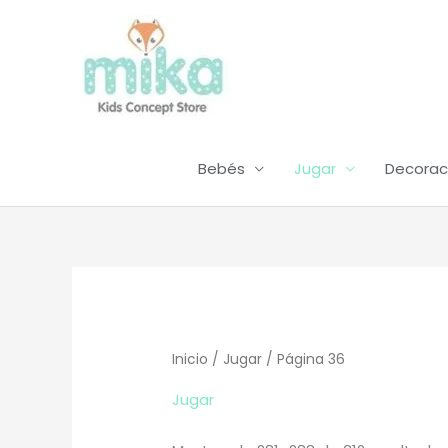
Ir
al
contenido
Bebés
Jugar
Decorac
Inicio
/
Jugar
/ Página 36
Jugar