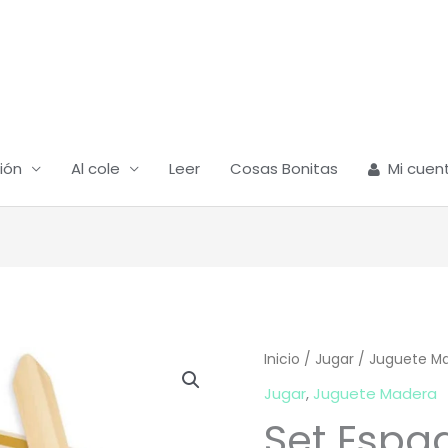
ión
Al cole
Leer
Cosas Bonitas
Mi cuen
Inicio
/
Jugar
/
Juguete M
Jugar
,
Juguete Madera
Set Espa