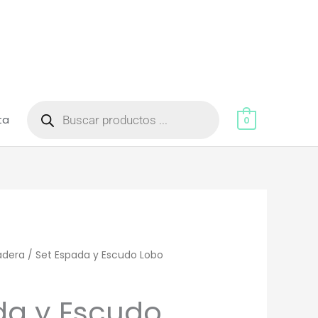
Búsqueda
de
ta
productos
0
adera
/ Set Espada y Escudo Lobo
da y Escudo