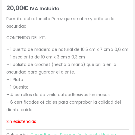
20,00
€
IVA Incluido
Puertita del ratoncito Perez que se abre y brilla en la
oscuridad
CONTENIDO DEL KIT:
– 1 puerta de madera de natural de 10,5 cm x 7 cm x 0,6 cm
– 1 escalerita de 10 cm x 3 cm x 0,3 cm
– 1 bolsita de crochet (hecha a mano) que brilla en la
oscuridad para guardar el diente.
– 1 Plato
– 1 Quesito
– 4 estrellas de de vinilo autoadhesivas luminosas.
– 6 certificados oficiales para comprobar la calidad del
diente caído.
Sin existencias
Categorías:
Cosas Bonitas
,
Decoración
,
Juguete Madera
,