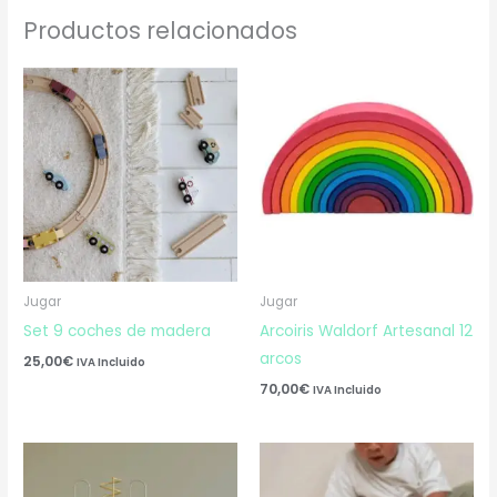
Productos relacionados
Jugar
Jugar
Set 9 coches de madera
Arcoiris Waldorf Artesanal 12
arcos
25,00
€
IVA Incluido
70,00
€
IVA Incluido