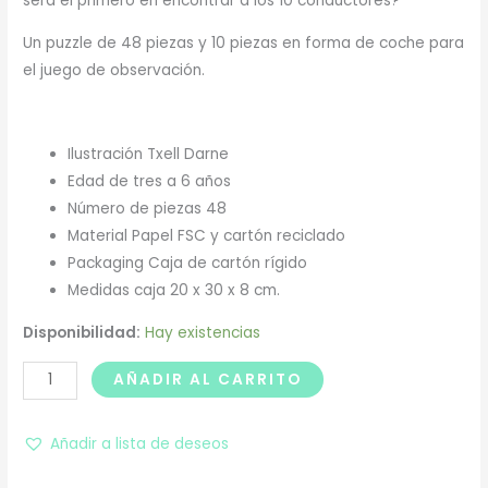
serà el primero en encontrar a los 10 conductores?
Un puzzle de 48 piezas y 10 piezas en forma de coche para
el juego de observación.
Ilustración
Txell Darne
Edad
de tres a 6 años
Número de piezas
48
Material
Papel FSC y cartón reciclado
Packaging
Caja de cartón rígido
Medidas caja
20 x 30 x 8 cm.
Disponibilidad:
Hay existencias
AÑADIR AL CARRITO
Añadir a lista de deseos