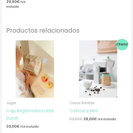
29,90
€
IVA
Incluido
Productos relacionados
El
El
¡Oferta!
precio
precio
original
actual
era:
es:
53,50€.
38,00€.
Jugar
Cosas Bonitas
Caja Registradora Little
Cafetera Mint
Dutch
53,50
€
38,00
€
IVA Incluido
30,00
€
IVA Incluido