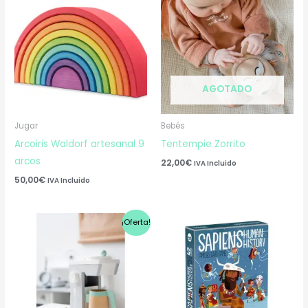
AGOTADO
Jugar
Bebés
Arcoiris Waldorf artesanal 9
Tentempie Zorrito
arcos
22,00
€
IVA Incluido
50,00
€
IVA Incluido
El
El
¡Oferta!
precio
precio
original
actual
era:
es:
53,50€.
38,00€.