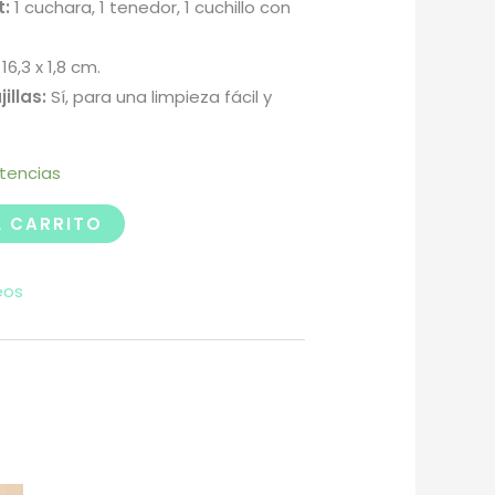
t:
1 cuchara, 1 tenedor, 1 cuchillo con
 16,3 x 1,8 cm.
illas:
Sí, para una limpieza fácil y
stencias
L CARRITO
eos