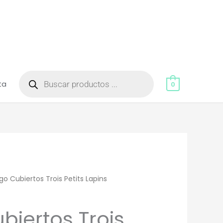
Búsqueda
de
ta
productos
0
o Cubiertos Trois Petits Lapins
biertos Trois