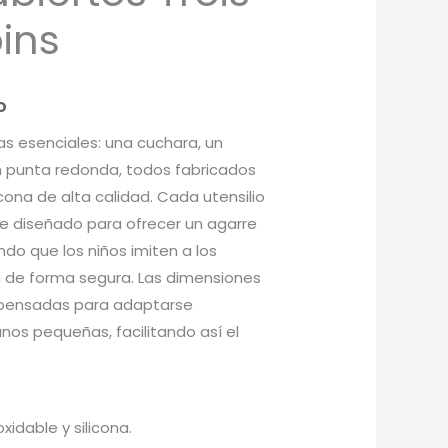
pins
o
zas esenciales: una cuchara, un
on punta redonda, todos fabricados
icona de alta calidad. Cada utensilio
e diseñado para ofrecer un agarre
ndo que los niños imiten a los
 de forma segura. Las dimensiones
 pensadas para adaptarse
os pequeñas, facilitando así el
xidable y silicona.