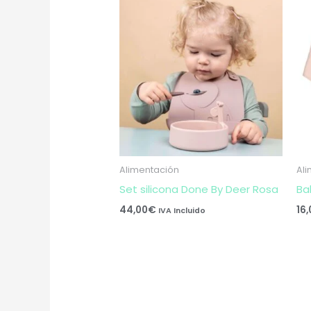
Alimentación
Al
Set silicona Done By Deer Rosa
Ba
44,00
€
16
IVA Incluido