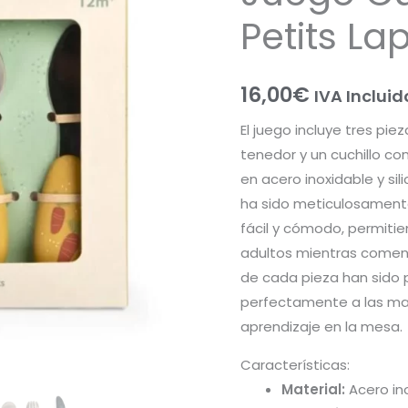
Lapins
Petits La
cantidad
16,00
€
IVA Incluid
El juego incluye tres pie
tenedor y un cuchillo c
en acero inoxidable y sil
ha sido meticulosament
fácil y cómodo, permitie
adultos mientras comen
de cada pieza han sido
perfectamente a las man
aprendizaje en la mesa.
Características:
Material:
Acero ino