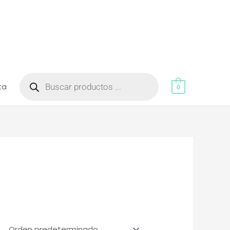
Búsqueda
de
ta
productos
0