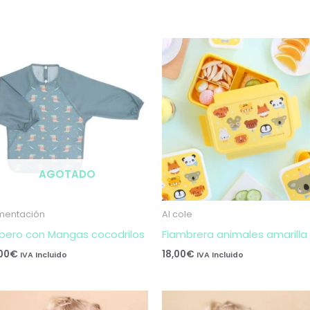
AGOTADO
imentación
Al cole
bero con Mangas cocodrilos
Fiambrera animales amarilla
,00
€
18,00
€
IVA Incluido
IVA Incluido