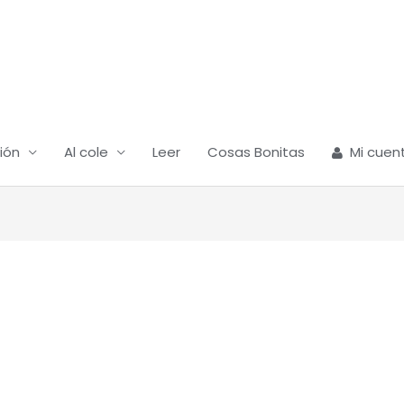
ión
Al cole
Leer
Cosas Bonitas
Mi cuen