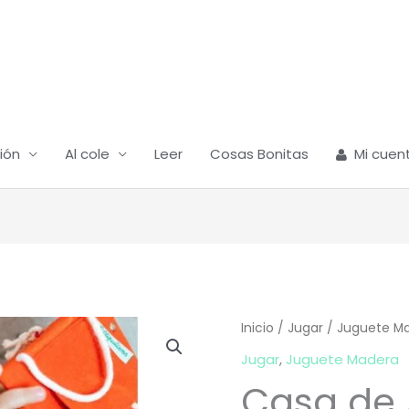
ión
Al cole
Leer
Cosas Bonitas
Mi cuen
Inicio
/
Jugar
/
Juguete M
Jugar
,
Juguete Madera
Casa de 