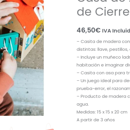
de Cierre
46,50
€
IVA Inclui
– Casita de madera con t
distintas: llave, pestillos
– Incluye un muñeco lad
habitación e imaginar di
– Casita con asa para t
– Un juego ideal para des
prueba-error, el razonam
– Producto de madera co
agua.
Medidas: 15 x 15 x 20 cm
A partir de 3 años