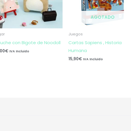
AGOTADO
gar
Juegos
luche con Bigote de Noodoll
Cartas Sapiens , Historia
Humana
,00
€
IVA Incluido
15,90
€
IVA Incluido