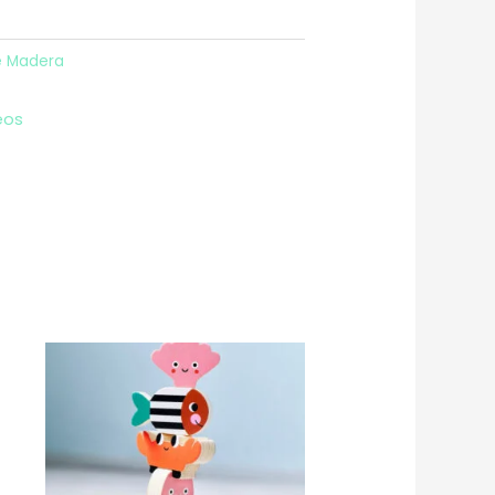
e Madera
eos