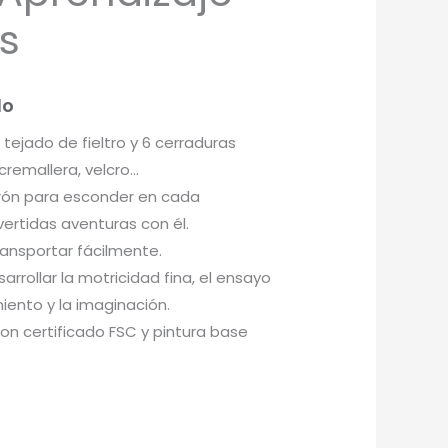
s
do
ejado de fieltro y 6 cerraduras
, cremallera, velcro…
rón para esconder en cada
vertidas aventuras con él.
ransportar fácilmente.
arrollar la motricidad fina, el ensayo
iento y la imaginación.
n certificado FSC y pintura base