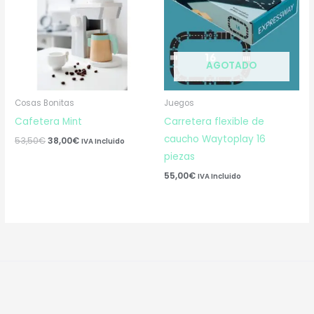
53,50€.
38,00€.
AGOTADO
Cosas Bonitas
Juegos
Cafetera Mint
Carretera flexible de
caucho Waytoplay 16
53,50
€
38,00
€
IVA Incluido
piezas
55,00
€
IVA Incluido