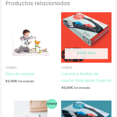
Productos relacionados
AGOTADO
Juegos
Juegos
Pista de canicas
Carretera flexible de
caucho Waytoplay 12 piezas
52,00
€
IVA Incluido
40,00
€
IVA Incluido
El
El
¡Oferta!
precio
precio
original
actual
era:
es: