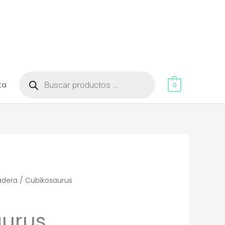
Búsqueda
de
ta
productos
0
adera
/ Cubikosaurus
urus