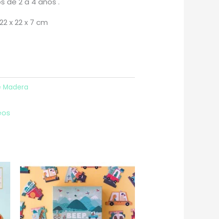
 de 2 a 4 años .
22 x 22 x 7 cm
e Madera
eos