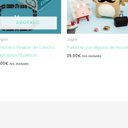
AGOTADO
egos
Jugar
rretera flexible de caucho
Peluche con Bigote de Noodo
ytoplay 16 piezas
25,00
€
IVA Incluido
,00
€
IVA Incluido