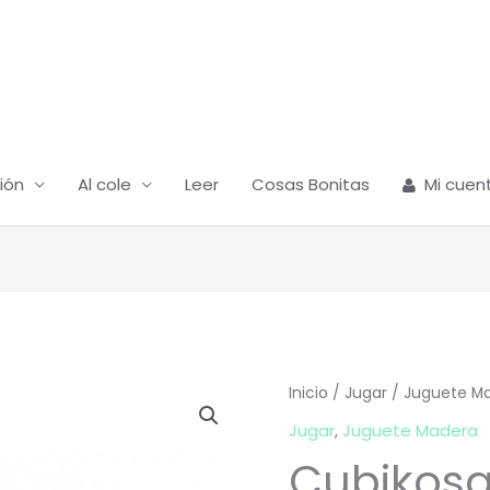
ión
Al cole
Leer
Cosas Bonitas
Mi cuen
Inicio
/
Jugar
/
Juguete M
Jugar
,
Juguete Madera
Cubikosa