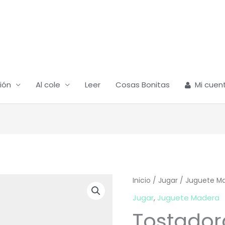
ión
Al cole
Leer
Cosas Bonitas
Mi cuen
Inicio
/
Jugar
/
Juguete M
Jugar
,
Juguete Madera
Tostado