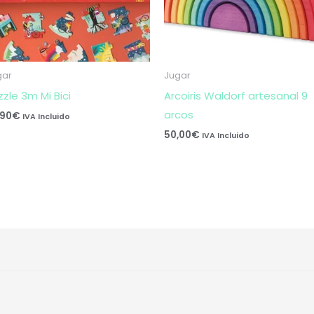
gar
Jugar
zzle 3m Mi Bici
Arcoiris Waldorf artesanal 9
arcos
,90
€
IVA Incluido
50,00
€
IVA Incluido