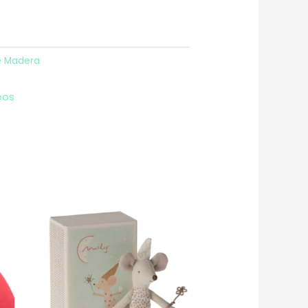
e Madera
eos