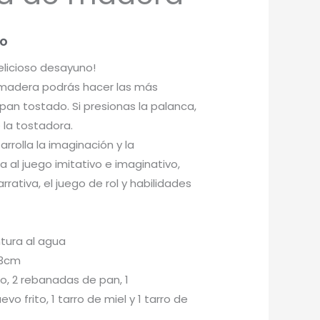
do
elicioso desayuno!
madera podrás hacer las más
an tostado. Si presionas la palanca,
 la tostadora.
rrolla la imaginación y la
 al juego imitativo e imaginativo,
rativa, el juego de rol y habilidades
tura al agua
13cm
llo, 2 rebanadas de pan, 1
evo frito, 1 tarro de miel y 1 tarro de