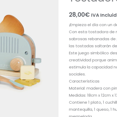
28,00
€
IVA Inclui
¡Empieza el día con un d
Con esta tostadora de 
sabrosas rebanadas de p
las tostadas saltarán de
Este juego simbólico desa
creatividad porque anima
estimula la capacidad nar
sociales.
Características
Material: madera con pin
Medidas: 18cm x 12cm x 
Contiene 1 plato, 1 cuchi
mantequilla, 1 queso, 1 hu
mermelada