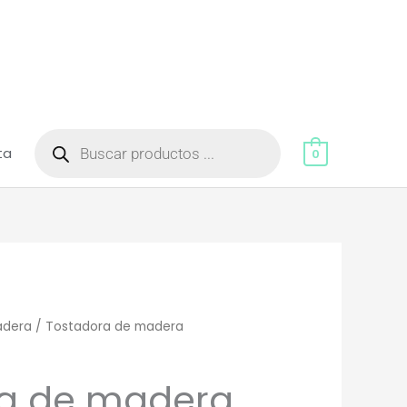
Búsqueda
de
ta
productos
0
adera
/ Tostadora de madera
ra de madera