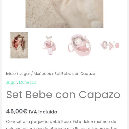
Inicio
/
Jugar
/
Muñecos
/ Set Bebe con Capazo
Jugar
,
Muñecos
Set Bebe con Capazo
45,00
€
IVA Incluido
Conoce a la pequeña bebé Rosa. Este dulce muñeco de
peluche quiere que lo abracen y lo lleven a todas partes.