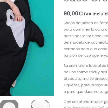
90,00
€
IVA Inclui
Sacos de paseo en forma
para dormir en la cuna 
parte posterior tiene un
del modelo de cochecito
cerrados para que cada 
función del uso que le va
Su cremallera lateral es
de una forma fácil y ági
el saquito, ¡no te preoc
juguetes, para la ropa su
o para que duerma tu ga
Con un relleno interior 