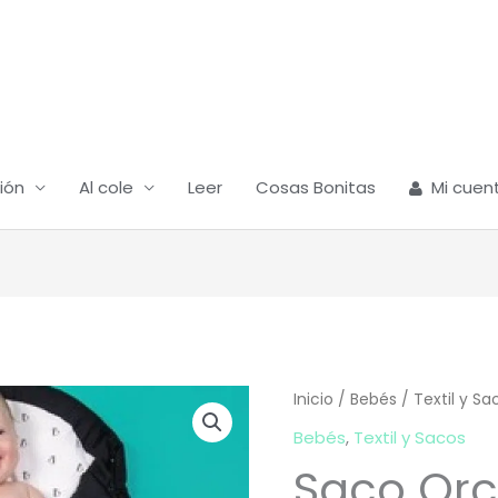
ión
Al cole
Leer
Cosas Bonitas
Mi cuen
Inicio
/
Bebés
/
Textil y Sa
Bebés
,
Textil y Sacos
Saco Or