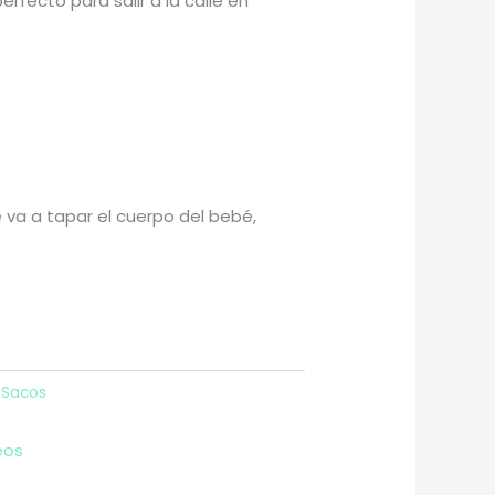
 perfecto para salir a la calle en
e va a tapar el cuerpo del bebé,
y Sacos
eos