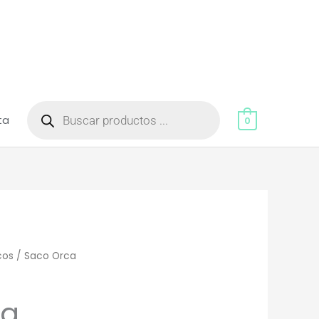
Búsqueda
de
ta
productos
0
cos
/ Saco Orca
ca