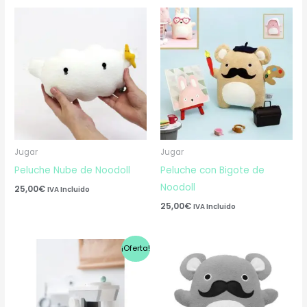
Jugar
Jugar
Peluche Nube de Noodoll
Peluche con Bigote de
Noodoll
25,00
€
IVA Incluido
25,00
€
IVA Incluido
El
El
¡Oferta!
precio
precio
original
actual
era:
es:
53,50€.
38,00€.