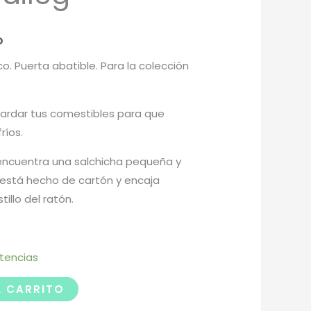
o
ico. Puerta abatible. Para la colección
uardar tus comestibles para que
ríos.
 encuentra una salchicha pequeña y
r está hecho de cartón y encaja
illo del ratón.
stencias
L CARRITO