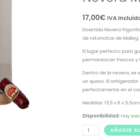
17,00
€
IVA Incluid
Divertida Nevera frigoríf
de ratoncitos de Maileg.
El lugar perfecto para g
permanezcan frescos y f
Dentro de la nevera, se
un queso. El refrigerado
perfectamente en el cast
Medidas: 13,5 x 6 x 5,5cm
Disponibilidad:
Hay exi
AÑADIR A