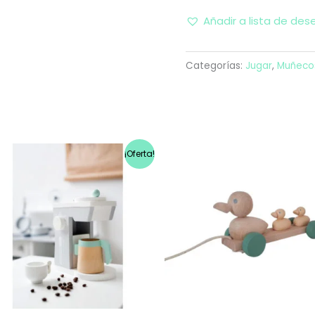
Añadir a lista de des
Categorías:
Jugar
,
Muñeco
El
El
¡Oferta!
precio
precio
original
actual
era:
es:
53,50€.
38,00€.