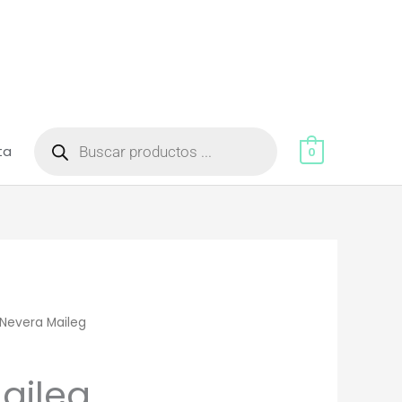
Búsqueda
de
ta
productos
0
Nevera Maileg
aileg