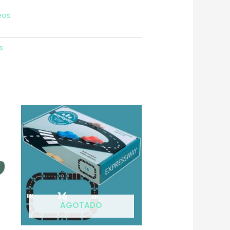
eos
s
AGOTADO