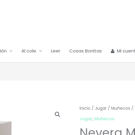
ión
Al cole
Leer
Cosas Bonitas
Mi cuen
Nevera
Inicio
/
Jugar
/
Muñecos
/ 
Maileg
Jugar
,
Muñecos
cantidad
Nevera M