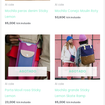
Al cole
Al cole
Mochila peras denim Sticky
Mochila Conejo Moulin Roty
Lemon
50,60
€
IVA Incluido
65,00
€
IVA Incluido
AGOTADO
AGOTADO
Al cole
Al cole
Porta Movil rosa Sticky
Mochila grande Sticky
Lemon
Lemon Skate Ramp
23,00
€
65,00
€
IVA Incluido
IVA Incluido