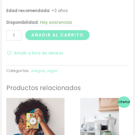
Edad recomendada
: +3 años
Disponibilidad:
Hay existencias
AÑADIR AL CARRITO
Añadir a lista de deseos
Categorías:
Juegos
,
Jugar
Productos relacionados
El
El
¡Oferta!
precio
precio
original
actual
era:
es:
53,50€.
38,00€.