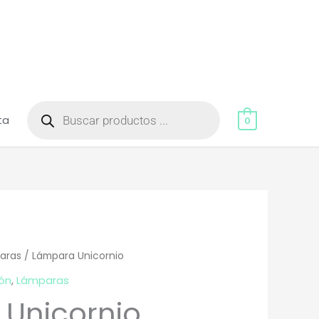
Búsqueda
de
ta
productos
0
aras
/ Lámpara Unicornio
ón
,
Lámparas
Unicornio