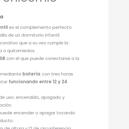
do
ntil
es el complemento perfecto
lla de un dormitorio infantil.
corativo que a su vez cumple la
a o quitamiedos.
USB
con el que puede conectarse a la
 mediante
batería
; con tres horas
star
funcionando entre 12 y 24
de uso: encendido, apagado y
ación.
 puede encender o apagar tocando
oducto.
m de altura y 12 de circunferencia