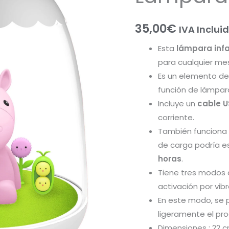
35,00
€
IVA Inclui
Esta
lámpara infa
para cualquier mesi
Es un elemento de
función de lámpar
Incluye un
cable 
corriente.
También funciona
de carga podría e
horas
.
Tiene tres modos 
activación por vibr
En este modo, se
ligeramente el pr
Dimensiones : 22 c