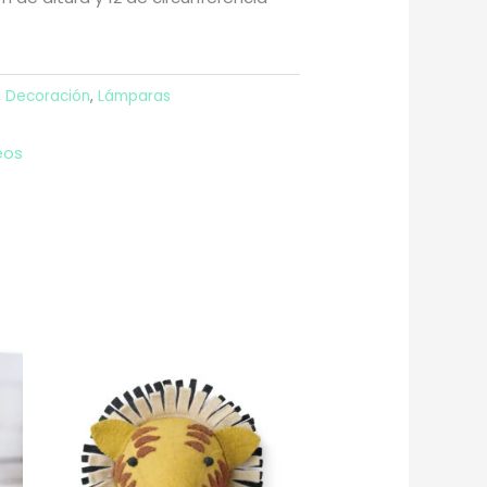
,
Decoración
,
Lámparas
eos