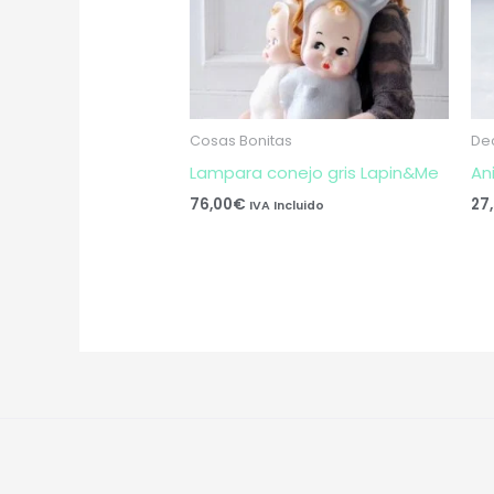
Cosas Bonitas
De
Lampara conejo gris Lapin&Me
An
76,00
€
27
IVA Incluido