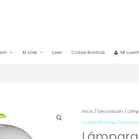
ión
Al cole
Leer
Cosas Bonitas
Mi cuen
Inicio
/
Decoración
/
Lámp
Cosas Bonitas
,
Decoraci
Lámpara 