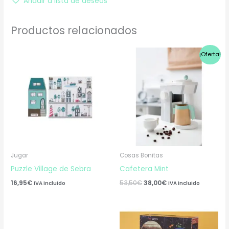
Añadir a lista de deseos
Productos relacionados
El
El
¡Oferta!
precio
precio
original
actual
era:
es:
53,50€.
38,00€.
Jugar
Cosas Bonitas
Puzzle Village de Sebra
Cafetera Mint
16,95
€
53,50
€
38,00
€
IVA Incluido
IVA Incluido