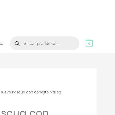
Búsqueda
de
ta
productos
0
Huevo Pascua con conejito Maileg
ascua con