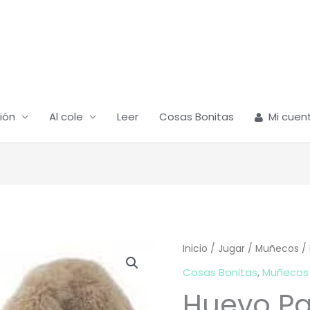
ión
Al cole
Leer
Cosas Bonitas
Mi cuen
Inicio
/
Jugar
/
Muñecos
/ 
Cosas Bonitas
,
Muñecos
Huevo P