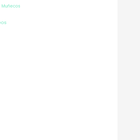
,
Muñecos
eos