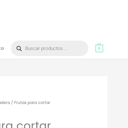
Búsqueda
de
ta
productos
0
adera
/ Frutas para cortar
ra cortar