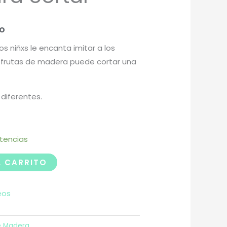
do
los niñxs le encanta imitar a los
 frutas de madera puede cortar una
 diferentes.
stencias
L CARRITO
eos
e Madera