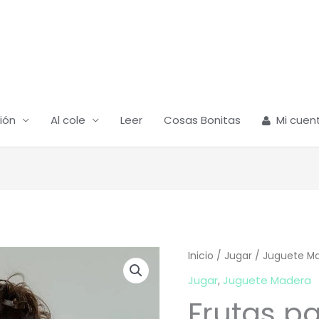
ión
Al cole
Leer
Cosas Bonitas
Mi cuen
Frutas
Inicio
/
Jugar
/
Juguete M
para
Jugar
,
Juguete Madera
cortar
Frutas pa
cantidad