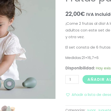
22,00
€
IVA Inclui
¡Come 2 frutas al día! A 
adultos con este set de
y otra vez.
El set consta de 6 frutas
Medidas:21×16,7×6
Disponibilidad:
Hay exi
AÑADIR A
Añadir a lista de des
Categorías:
Jugar
,
Juguet