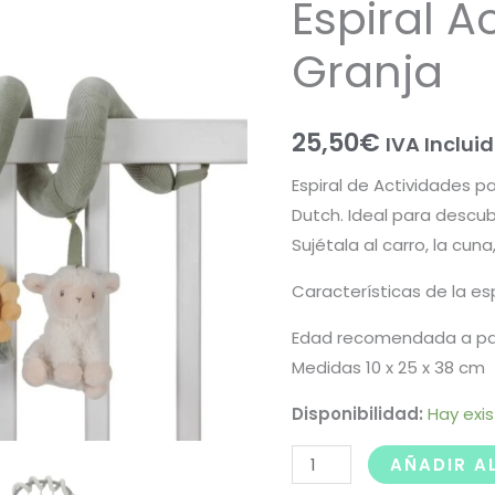
Espiral A
Granja
25,50
€
IVA Inclui
Espiral de Actividades p
Dutch. Ideal para descubr
Sujétala al carro, la cuna,
Características de la esp
Edad recomendada a part
Medidas 10 x 25 x 38 cm
Disponibilidad:
Hay exi
AÑADIR A