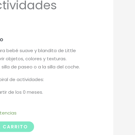
ctividades
do
ara bebé suave y blandita de Little
ir objetos, colores y texturas.
 silla de paseo o a la silla del coche.
iral de actividades:
ir de los 0 meses.
stencias
L CARRITO