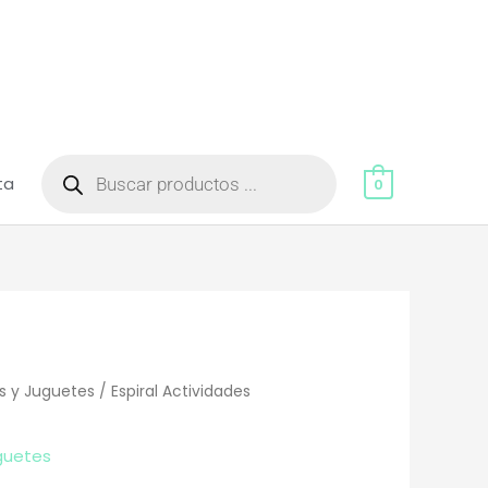
Búsqueda
de
ta
productos
0
s y Juguetes
/ Espiral Actividades
guetes