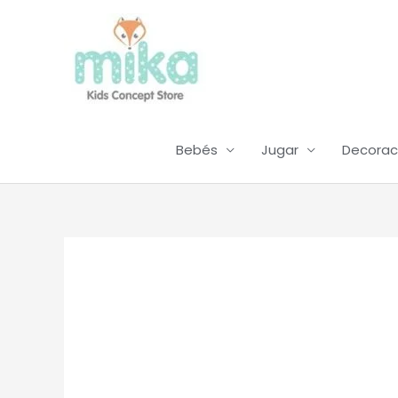
Ir
al
contenido
Bebés
Jugar
Decorac