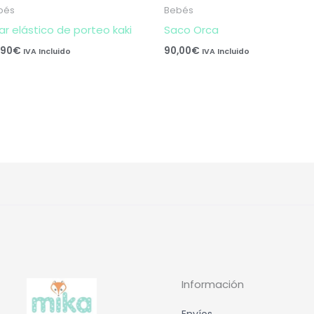
bés
Bebés
lar elástico de porteo kaki
Saco Orca
,90
€
90,00
€
IVA Incluido
IVA Incluido
Información
Envíos