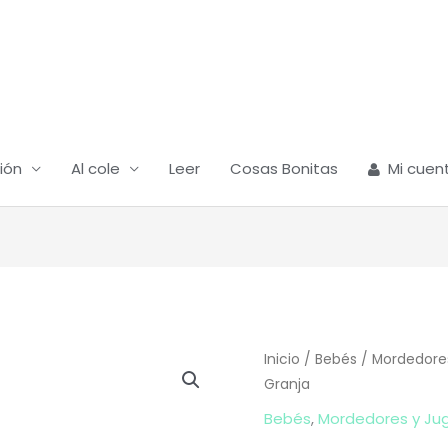
ión
Al cole
Leer
Cosas Bonitas
Mi cuen
Espiral
Inicio
/
Bebés
/
Mordedore
Granja
Actividades
Granja
Bebés
,
Mordedores y Ju
cantidad