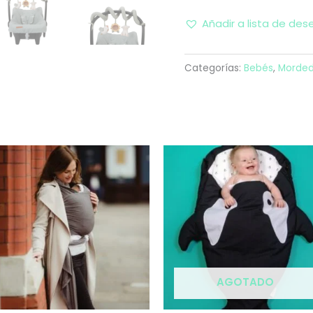
Añadir a lista de des
Categorías:
Bebés
,
Morded
AGOTADO