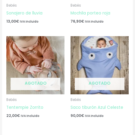
Bebés
Bebés
Sonajero de lluvia
Mochila porteo roja
13,00
€
76,90
€
IVA Incluido
IVA Incluido
AGOTADO
AGOTADO
Bebés
Bebés
Tentempie Zorrito
Saco tiburón Azul Celeste
22,00
€
90,00
€
IVA Incluido
IVA Incluido