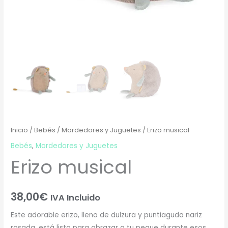
Inicio
/
Bebés
/
Mordedores y Juguetes
/ Erizo musical
Bebés
,
Mordedores y Juguetes
Erizo musical
38,00
€
IVA Incluido
Este adorable erizo, lleno de dulzura y puntiaguda nariz
rosada, está listo para abrazar a tu peque durante esos