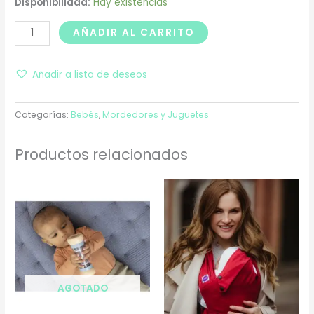
Disponibilidad:
Hay existencias
AÑADIR AL CARRITO
Añadir a lista de deseos
Categorías:
Bebés
,
Mordedores y Juguetes
Productos relacionados
AGOTADO