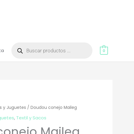
Búsqueda
de
ta
productos
0
s y Juguetes
/ Doudou conejo Maileg
guetes
,
Textil y Sacos
onejo Maileg