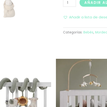
AÑADIR A
Añadir a lista de des
Categorías:
Bebés
,
Morded