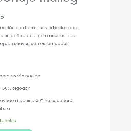
do
olección con hermosos artículos para
ne un paño suave para acurrucarse.
tejidos suaves con estampados
para recién nacido
– 50% algodón
avado máquina 30º. no secadora.
atura
stencias