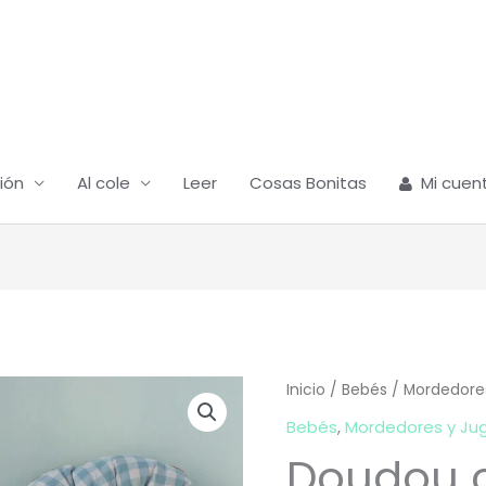
ión
Al cole
Leer
Cosas Bonitas
Mi cuen
Doudou
Inicio
/
Bebés
/
Mordedore
conejo
Bebés
,
Mordedores y Ju
Maileg
Doudou c
cantidad