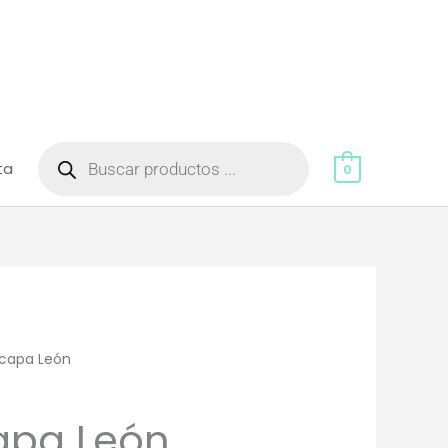
Búsqueda
de
ta
productos
0
 capa León
capa León