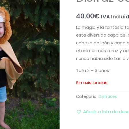
40,00
€
IVA Inclui
La magia y la fantasía f
esta divertida capa de l
cabeza de león y capa co
el animal más feroz y ac
nunca había sido tan div
Talla 2 – 3 años
Sin existencias
Categoría:
Disfraces
Añadir a lista de des