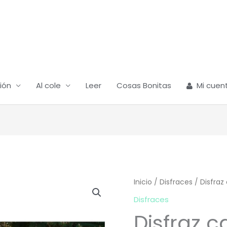
ión
Al cole
Leer
Cosas Bonitas
Mi cuen
Inicio
/
Disfraces
/ Disfraz
Disfraces
Disfraz 