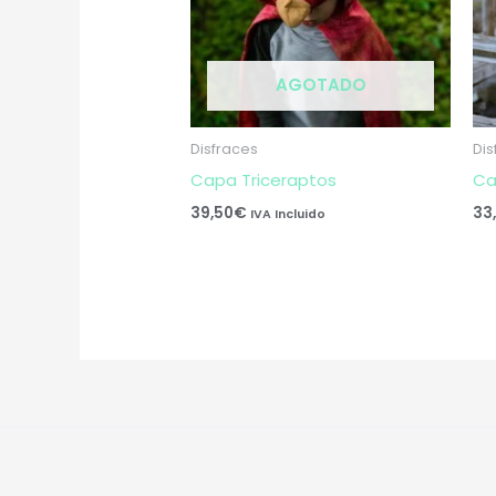
AGOTADO
Disfraces
Dis
Capa Triceraptos
Ca
39,50
€
33
IVA Incluido