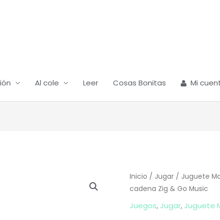
ión
Al cole
Leer
Cosas Bonitas
Mi cuen
Inicio
/
Jugar
/
Juguete M
cadena Zig & Go Music
Juegos
,
Jugar
,
Juguete 