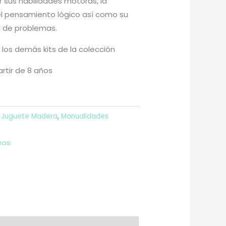
r sus habilidades motoras, la
 el pensamiento lógico así como su
n de problemas.
 los demás kits de la colección
tir de 8 años
,
Juguete Madera
,
Manualidades
eos