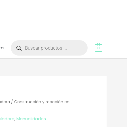
Búsqueda
de
ta
productos
0
adera
/ Construcción y reacción en
Madera
,
Manualidades