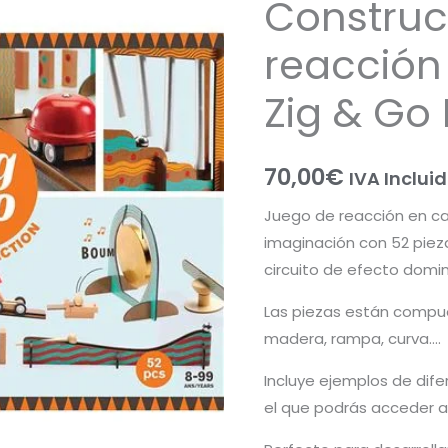
Construc
reacción
Zig & Go
70,00
€
IVA Inclui
Juego de reacción en cad
imaginación con 52 piez
circuito de efecto domin
Las piezas están compue
madera, rampa, curva….
Incluye ejemplos de dife
el que podrás acceder a