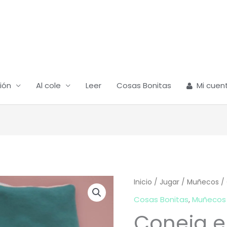
ión
Al cole
Leer
Cosas Bonitas
Mi cuen
Coneja
Inicio
/
Jugar
/
Muñecos
/ 
en
Cosas Bonitas
,
Muñecos
su
Coneja e
casita