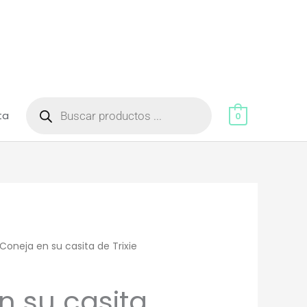
Búsqueda
de
ta
productos
0
Coneja en su casita de Trixie
n su casita