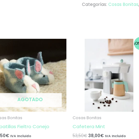
Categorías:
Cosas Bonitas
El
El
¡O
precio
precio
original
actual
era:
es:
53,50€.
38,00€.
AGOTADO
sas Bonitas
Cosas Bonitas
patillas Fieltro Conejo
Cafetera Mint
,50
€
53,50
€
38,00
€
IVA Incluido
IVA Incluido