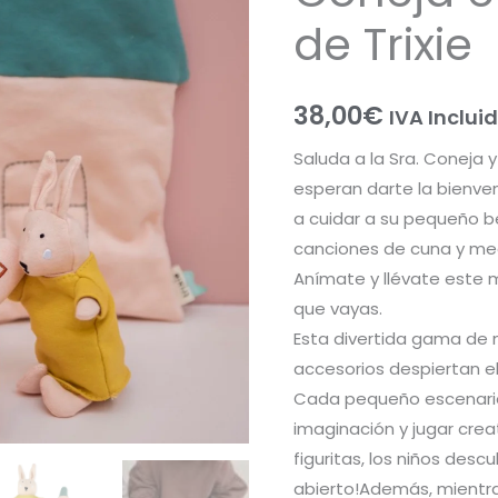
de
de Trixie
Trixie
cantidad
38,00
€
IVA Inclui
Saluda a la Sra. Coneja 
esperan darte la bienve
a cuidar a su pequeño 
canciones de cuna y me
Anímate y llévate este
que vayas.
Esta divertida gama de 
accesorios despiertan el 
Cada pequeño escenario
imaginación y jugar cre
figuritas, los niños desc
abierto!Además, mientra