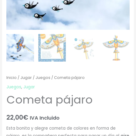
Inicio
/
Jugar
/
Juegos
/ Cometa pájaro
Juegos
,
Jugar
Cometa pájaro
22,00
€
IVA Incluido
Esta bonita y alegre cometa de colores en forma de
pájaro, es la compañera perfecta para pasar un día al
aire