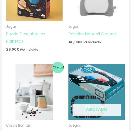
Jugar
Jugar
Puzzle Descubre los
Peluche Noodoll Grande
Planetas
40,00
€
IVA Incluido
29,90
€
IVA Incluido
El
El
¡Oferta!
precio
precio
original
actual
era:
es:
53,50€.
38,00€.
AGOTADO
Cosas Bonitas
Juegos