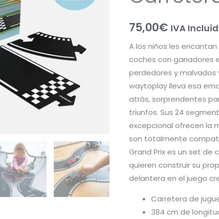
75,00
€
IVA Inclui
A los niños les encantan
coches con ganadores e
perdedores y malvados vi
waytoplay lleva esa emo
atrás, sorprendentes pa
triunfos. Sus 24 segmen
excepcional ofrecen la m
son totalmente compatib
Grand Prix es un set de c
quieren construir su prop
delantera en el juego cr
Carretera de jugue
384 cm de longitud