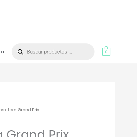
Búsqueda
de
ta
productos
0
rretera Grand Prix
a Grand Prix