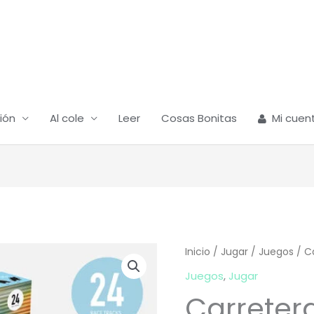
ión
Al cole
Leer
Cosas Bonitas
Mi cuen
Inicio
/
Jugar
/
Juegos
/ Ca
Juegos
,
Jugar
Carreter