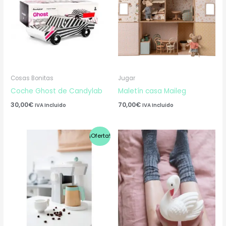
Cosas Bonitas
Jugar
Coche Ghost de Candylab
Maletín casa Maileg
30,00
€
70,00
€
IVA Incluido
IVA Incluido
El
El
¡Oferta!
precio
precio
original
actual
era:
es:
53,50€.
38,00€.