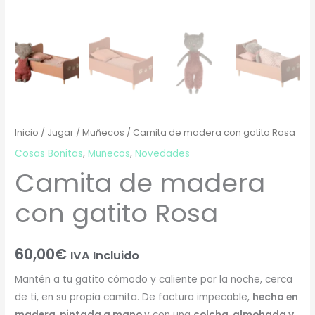
Inicio
/
Jugar
/
Muñecos
/ Camita de madera con gatito Rosa
Cosas Bonitas
,
Muñecos
,
Novedades
Camita de madera
con gatito Rosa
60,00
€
IVA Incluido
Mantén a tu gatito cómodo y caliente por la noche, cerca
de ti, en su propia camita. De factura impecable,
hecha en
madera, pintada a mano
y con una
colcha, almohada y