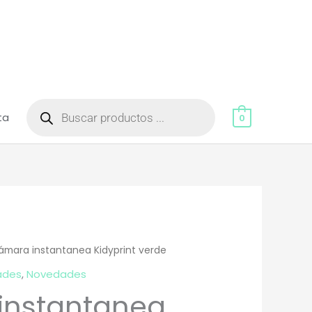
Búsqueda
de
ta
productos
0
ámara instantanea Kidyprint verde
ades
,
Novedades
instantanea