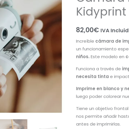
Kidyprint
82,00
€
IVA Inclui
Increíble
cámara de imp
un funcionamiento esp
niños.
Este modelo en
c
Funciona a través de
im
necesita tinta
e impac
Imprime en blanco y n
luego poder colorear nue
Tiene un objetivo frontal
nos permite añadir hasta 
antes de imprimirlas.