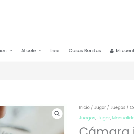
ión
Al cole
Leer
Cosas Bonitas
Mi cuen
Inicio
/
Jugar
/
Juegos
/ C
Juegos
,
Jugar
,
Manualid
Cámara 