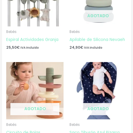
AGOTADO
Bebés
Bebés
Espiral Actividades Granja
Apilable de Silicona Nevaeh
25,50
€
24,90
€
IVA Incluido
IVA Incluido
AGOTADO
AGOTADO
Bebés
Bebés
Circuito de Bolas
Saco Tiburón Azul Pizarra