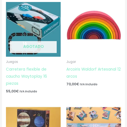
AGOTADO
Juegos
Jugar
Carretera flexible de
Arcoiris Waldorf Artesanal 12
caucho Waytoplay 16
arcos
piezas
70,00
€
IVA Incluido
55,00
€
IVA Incluido