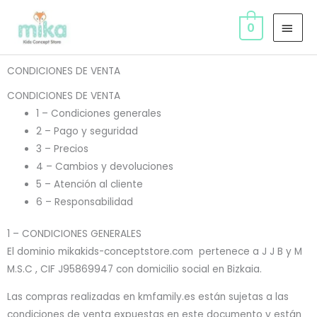
Ir
MEN
al
0
PRIN
contenido
CONDICIONES DE VENTA
CONDICIONES DE VENTA
1 – Condiciones generales
2 – Pago y seguridad
3 – Precios
4 – Cambios y devoluciones
5 – Atención al cliente
6 – Responsabilidad
1 – CONDICIONES GENERALES
El dominio mikakids-conceptstore.com pertenece a J J B y M
M.S.C , CIF J95869947 con domicilio social en Bizkaia.
Las compras realizadas en kmfamily.es están sujetas a las
condiciones de venta expuestas en este documento y están