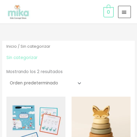
Ir
MEN
al
0
PRIN
contenido
Inicio
/ Sin categorizar
Sin categorizar
Mostrando los 2 resultados